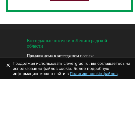
Коттеджные поселки в Ленинградской
области
Продажа дома в коттеджном поселке
Продолжая использовать clevergrad.ru, вы соглашаетесь на
×
Чем участки в коттеджных поселках лучше
использование файлов cookie. Более подробную
Коттеджный поселок с инфраструктурой
информацию можно найти в
Политике cookie файлов
.
Коттеджный поселок новая ропша
Продажа земельных участков в коттеджных
поселках
Полезные статьи...
Продажа участков в коттеджных поселках
Купить дом в коттеджном поселке СПб
Коттеджные посёлки в Ленинградской
Земельные участки ИЖС в коттеджном
области от компании Clever Grad /
посёлке СПб
Клевер Град
Купить дом в готовом коттеджном поселке