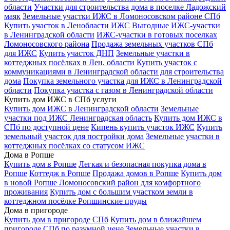
области
Участки для строительства дома в поселке Ладожский
маяк
Земельные участки ИЖС в Ломоносовском районе СПб
Купить участок в Ленобласти ИЖС
Выгодные ИЖС-участки
в Ленинградской области
ИЖС-участки в готовых поселках
Ломоносовского района
Продажа земельных участков СПб
для ИЖС
Купить участок ДНП
Земельные участки в
коттеджных посёлках в Лен. области
Купить участок с
коммуникациями в Ленинградской области для строительства
дома
Покупка земельного участка для ИЖС в Ленинградской
области
Покупка участка с газом в Ленинградской области
Купить дом ИЖС в СПб услуги
Купить дом ИЖС в Ленинградской области
Земельные
участки под ИЖС Ленинградская область
Купить дом ИЖС в
СПб по доступной цене
Кипень купить участок ИЖС
Купить
земельный участок для постройки дома
Земельные участки в
коттеджных посёлках со статусом ИЖС
Дома в Ропше
Купить дом в Ропше
Легкая и безопасная покупка дома в
Ропше
Коттедж в Ропше
Продажа домов в Ропше
Купить дом
в новой Ропше Ломоносовский район для комфортного
проживания
Купить дом с большим участком земли в
коттеджном посёлке Ропшинские пруды
Дома в пригороде
Купить дом в пригороде СПб
Купить дом в ближайшем
пригороде СПб по разумной цене
Земельные участки в