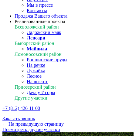
Мы в прессе
Контакты
Продажа Вашего объекта
Реализованные проекты
Всеволожский район
Ладожский маяк
Лепсари
Выборгский район
Майнила
Ломоносовский район
Ропшинские пруды
На речке
Лужайка
Лесное
На высоте
Приозерский район
Дача у Игоры
Другие участки
+7 (812) 426-11-00
Заказать звонок
← На предыдущую страницу
Посмотреть другие участки