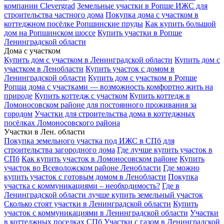
компании Clevergrad
Земельные участки в Ропше ИЖС для
строительства частного дома
Покупка дома с участком в
коттеджном посёлке Ропшинские пруды
Как купить большой
дом на Ропшинском шоссе
Купить участки в Ропше
Ленинградской области
Дома с участком
Купить дом с участком в Ленинградской области
Купить дом с
участком в Ленобласти
Купить участок с домом в
Ленинградской области
Купить дом с участком в Ропше
Ропша дома с участками — возможность комфортно жить на
природе
Купить коттедж с участком
Купить коттедж в
Ломоносовском районе для постоянного проживания за
городом
Участки для строительства дома в коттеджных
посёлках Ломоносовского района
Участки в Лен. области
Покупка земельного участка под ИЖС в СПб для
строительства загородного дома
Где лучше купить участок в
СПб
Как купить участок в Ломоносовском районе
Купить
участок во Всеволожском районе Ленобласти
Где можно
купить участок с готовым домом в Ленобласти
Покупка
участка с коммуникациями – необходимость?
Где в
Ленинградской области лучше купить земельный участок
Сколько стоят участки в Ленинградской области
Купить
участок с коммуникациями в Ленинградской области
Участки
в коттеджных поселках СПб
Участки с газом в Ленинградской