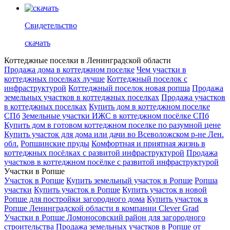
Свидетельство
скачать
Коттеджные поселки в Ленинградской области
Продажа дома в коттеджном поселке
Чем участки в
коттеджных поселках лучше
Коттеджный поселок с
инфраструктурой
Коттеджный поселок новая ропша
Продажа
земельных участков в коттеджных поселках
Продажа участков
в коттеджных поселках
Купить дом в коттеджном поселке
СПб
Земельные участки ИЖС в коттеджном посёлке СПб
Купить дом в готовом коттеджном поселке по разумной цене
Купить участок для дома или дачи во Всеволожском р-не Лен.
обл.
Ропшинские пруды
Комфортная и приятная жизнь в
коттеджных посёлках с развитой инфраструктурой
Продажа
участков в коттеджном посёлке с развитой инфраструктурой
Участки в Ропше
Участок в Ропше
Купить земельный участок в Ропше
Ропша
участки
Купить участок в Ропше
Купить участок в новой
Ропше для постройки загородного дома
Купить участок в
Ропше Ленинградской области в компании Clever Grad
Участки в Ропше Ломоносовский район для загородного
строительства
Продажа земельных участков в Ропше от