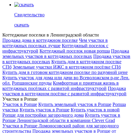
Свидетельство
скачать
Коттеджные поселки в Ленинградской области
Продажа дома в коттеджном поселке
Чем участки в
коттеджных поселках лучше
Коттеджный поселок с
инфраструктурой
Коттеджный поселок новая ропша
Продажа
земельных участков в коттеджных поселках
Продажа участков
в коттеджных поселках
Купить дом в коттеджном поселке
СПб
Земельные участки ИЖС в коттеджном посёлке СПб
Купить дом в готовом коттеджном поселке по разумной цене
Купить участок для дома или дачи во Всеволожском р-не Лен.
обл.
Ропшинские пруды
Комфортная и приятная жизнь в
коттеджных посёлках с развитой инфраструктурой
Продажа
участков в коттеджном посёлке с развитой инфраструктурой
Участки в Ропше
Участок в Ропше
Купить земельный участок в Ропше
Ропша
участки
Купить участок в Ропше
Купить участок в новой
Ропше для постройки загородного дома
Купить участок в
Ропше Ленинградской области в компании Clever Grad
Участки в Ропше Ломоносовский район для загородного
строительства
Продажа земельных участков в Ропше от