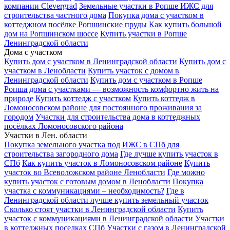
компании Clevergrad
Земельные участки в Ропше ИЖС для
строительства частного дома
Покупка дома с участком в
коттеджном посёлке Ропшинские пруды
Как купить большой
дом на Ропшинском шоссе
Купить участки в Ропше
Ленинградской области
Дома с участком
Купить дом с участком в Ленинградской области
Купить дом с
участком в Ленобласти
Купить участок с домом в
Ленинградской области
Купить дом с участком в Ропше
Ропша дома с участками — возможность комфортно жить на
природе
Купить коттедж с участком
Купить коттедж в
Ломоносовском районе для постоянного проживания за
городом
Участки для строительства дома в коттеджных
посёлках Ломоносовского района
Участки в Лен. области
Покупка земельного участка под ИЖС в СПб для
строительства загородного дома
Где лучше купить участок в
СПб
Как купить участок в Ломоносовском районе
Купить
участок во Всеволожском районе Ленобласти
Где можно
купить участок с готовым домом в Ленобласти
Покупка
участка с коммуникациями – необходимость?
Где в
Ленинградской области лучше купить земельный участок
Сколько стоят участки в Ленинградской области
Купить
участок с коммуникациями в Ленинградской области
Участки
в коттеджных поселках СПб
Участки с газом в Ленинградской