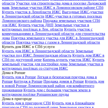
области
Участки для строительства дома в поселке Ладожский
маяк
Земельные участки ИЖС в Ломоносовском районе СПб
Купить участок в Ленобласти ИЖС
Выгодные ИЖС-участки
в Ленинградской области
ИЖС-участки в готовых поселках
Ломоносовского района
Продажа земельных участков СПб
для ИЖС
Купить участок ДНП
Земельные участки в
коттеджных посёлках в Лен. области
Купить участок с
коммуникациями в Ленинградской области для строительства
дома
Покупка земельного участка для ИЖС в Ленинградской
области
Покупка участка с газом в Ленинградской области
Купить дом ИЖС в СПб услуги
Купить дом ИЖС в Ленинградской области
Земельные
участки под ИЖС Ленинградская область
Купить дом ИЖС в
СПб по доступной цене
Кипень купить участок ИЖС
Купить
земельный участок для постройки дома
Земельные участки в
коттеджных посёлках со статусом ИЖС
Дома в Ропше
Купить дом в Ропше
Легкая и безопасная покупка дома в
Ропше
Коттедж в Ропше
Продажа домов в Ропше
Купить дом
в новой Ропше Ломоносовский район для комфортного
проживания
Купить дом с большим участком земли в
коттеджном посёлке Ропшинские пруды
Дома в пригороде
Купить дом в пригороде СПб
Купить дом в ближайшем
пригороде СПб по разумной цене
Земельные участки в